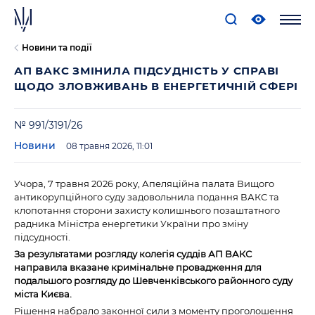
Новини та події
АП ВАКС ЗМІНИЛА ПІДСУДНІСТЬ У СПРАВІ
ЩОДО ЗЛОВЖИВАНЬ В ЕНЕРГЕТИЧНІЙ СФЕРІ
№ 991/3191/26
Новини
08 травня 2026, 11:01
Учора, 7 травня 2026 року, Апеляційна палата Вищого
антикорупційного суду задовольнила подання ВАКС та
клопотання сторони захисту колишнього позаштатного
радника Міністра енергетики України про зміну
підсудності.
За результатами розгляду колегія суддів АП ВАКС
направила вказане кримінальне провадження для
подальшого розгляду до Шевченківського районного суду
міста Києва.
Рішення набрало законної сили з моменту проголошення