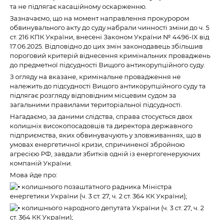
та не підлягає касаційному оскарженню.
Зазначаємо, що на момент направлення прокурором
обвинувального акту до суду набрали чинності зміни до ч. 5
ст. 216 КПК України, внесені Законом України № 4496-IX від
17.06.2025. Відповідно до цих змін законодавець збільшив
пороговий критерій віднесення кримінальних проваджень
до предметної підсудності Вищого антикорупційного суду.
З огляду на вказане, кримінальне провадження не
належить до підсудності Вищого антикорупційного суду та
підлягає розгляду відповідним місцевим судом за
загальними правилами територіальної підсудності.
Нагадаємо, за даними слідства, справа стосується двох
колишніх високопосадовців та директора державного
підприємства, яких обвинувачують у зловживаннях, що в
умовах енергетичної кризи, спричиненої збройною
агресією РФ, завдали збитків одній із енергогенеруючих
компаній України.
Мова йде про:
колишнього позаштатного радника Міністра
енергетики України (ч. 3 ст. 27, ч. 2 ст. 364 КК України);
колишнього народного депутата України (ч. 3 ст. 27, ч. 2
ст. 364 КК України);