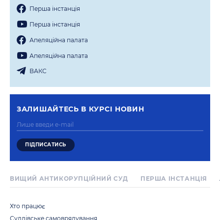
Перша iнстанцiя
Перша iнстанцiя
Апеляцiйна палата
Апеляцiйна палата
ВАКС
ЗАЛИШАЙТЕСЬ В КУРСI НОВИН
ВИЩИЙ АНТИКОРУПЦІЙНИЙ СУД
ПЕРША IНСТАНЦIЯ
Хто працює
Суддівське самоврядування